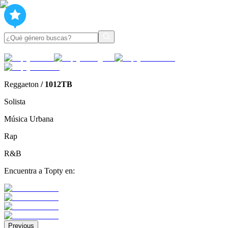
Reggaeton
/
1012TB
Solista
Música Urbana
Rap
R&B
Encuentra a Topty en:
Previous